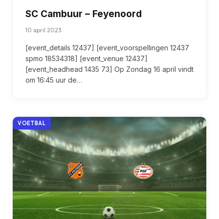
SC Cambuur – Feyenoord
10 april 2023
[event_details 12437] [event_voorspellingen 12437
spmo 18534318] [event_venue 12437]
[event_headhead 1435 73] Op Zondag 16 april vindt
om 16:45 uur de…
VOETBAL