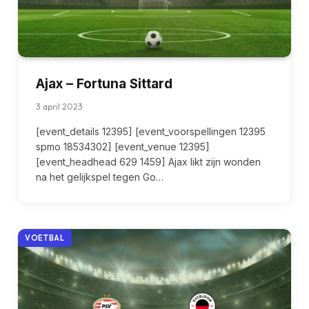
Ajax – Fortuna Sittard
3 april 2023
[event_details 12395] [event_voorspellingen 12395
spmo 18534302] [event_venue 12395]
[event_headhead 629 1459] Ajax likt zijn wonden
na het gelijkspel tegen Go…
VOETBAL