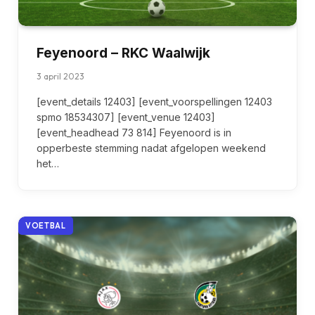
Feyenoord – RKC Waalwijk
3 april 2023
[event_details 12403] [event_voorspellingen 12403
spmo 18534307] [event_venue 12403]
[event_headhead 73 814] Feyenoord is in
opperbeste stemming nadat afgelopen weekend
het…
VOETBAL