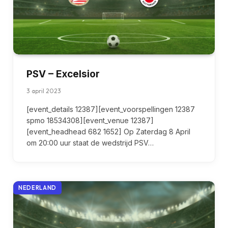
PSV – Excelsior
3 april 2023
[event_details 12387][event_voorspellingen 12387
spmo 18534308][event_venue 12387]
[event_headhead 682 1652] Op Zaterdag 8 April
om 20:00 uur staat de wedstrijd PSV…
NEDERLAND