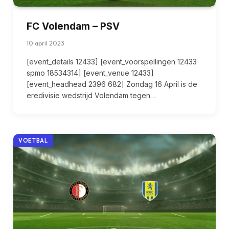
FC Volendam – PSV
10 april 2023
[event_details 12433] [event_voorspellingen 12433
spmo 18534314] [event_venue 12433]
[event_headhead 2396 682] Zondag 16 April is de
eredivisie wedstrijd Volendam tegen…
VOETBAL