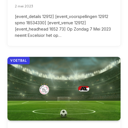
2 mei 2023
[event_details 12912] [event_voorspellingen 12912
spmo 18534330] [event_venue 12912]
[event_headhead 1652 73] Op Zondag 7 Mei 2023
neemt Excelsior het op…
VOETBAL