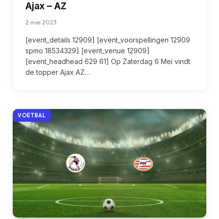
Ajax – AZ
2 mei 2023
[event_details 12909] [event_voorspellingen 12909
spmo 18534329] [event_venue 12909]
[event_headhead 629 61] Op Zaterdag 6 Mei vindt
de topper Ajax AZ…
VOETBAL