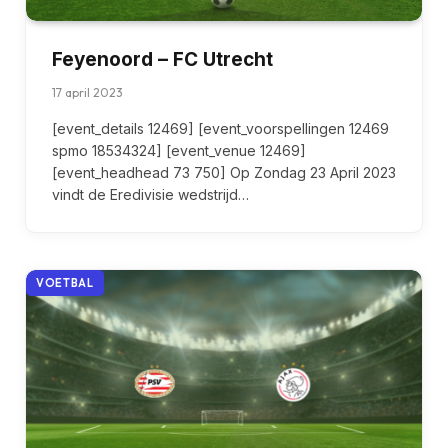
Feyenoord – FC Utrecht
17 april 2023
[event_details 12469] [event_voorspellingen 12469
spmo 18534324] [event_venue 12469]
[event_headhead 73 750] Op Zondag 23 April 2023
vindt de Eredivisie wedstrijd…
VOETBAL