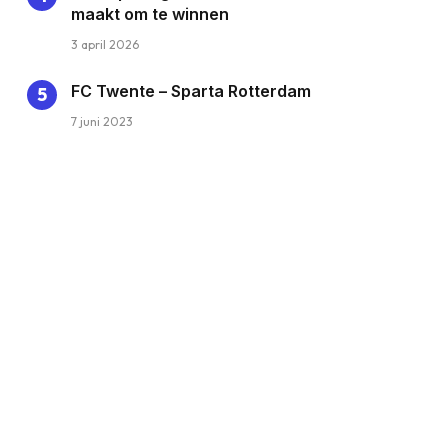
maakt om te winnen
3 april 2026
FC Twente – Sparta Rotterdam
7 juni 2023