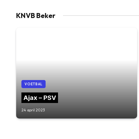
KNVB Beker
VOETBAL
Ajax – PSV
24 april 2023