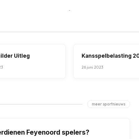
-
ilder Uitleg
Kansspelbelasting 2
23
26 juni 2023
meer sportnieuws
rdienen Feyenoord spelers?