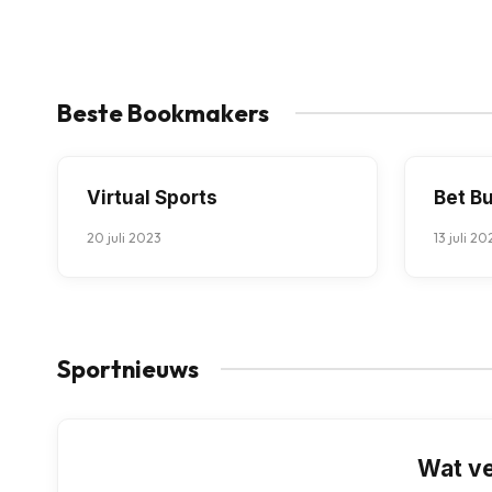
Beste Bookmakers
Virtual Sports
Bet Bu
20 juli 2023
13 juli 20
Sportnieuws
Wat ve