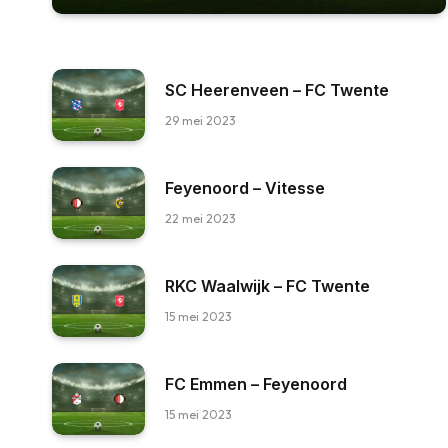
SC Heerenveen – FC Twente
29 mei 2023
Feyenoord – Vitesse
22 mei 2023
RKC Waalwijk – FC Twente
15 mei 2023
FC Emmen – Feyenoord
15 mei 2023