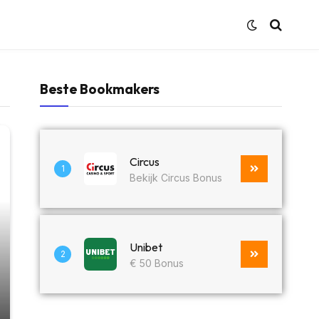
Beste Bookmakers
Circus
1
Bekijk Circus Bonus
Unibet
2
€ 50 Bonus