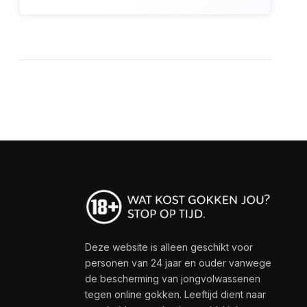
Deze website is alleen geschikt voor
personen van 24 jaar en ouder vanwege
de bescherming van jongvolwassenen
tegen online gokken. Leeftijd dient naar