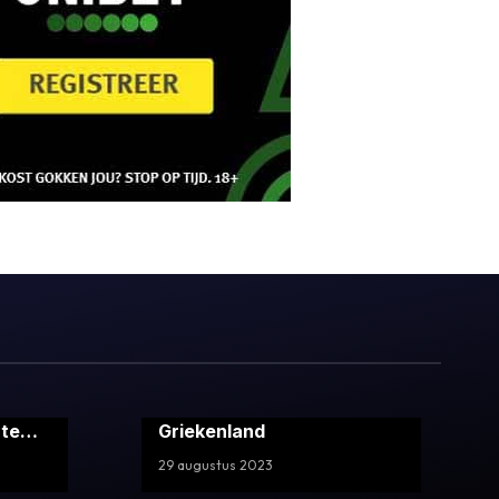
 en
Voorspelling Nederland
 te
Griekenland
29 augustus 2023