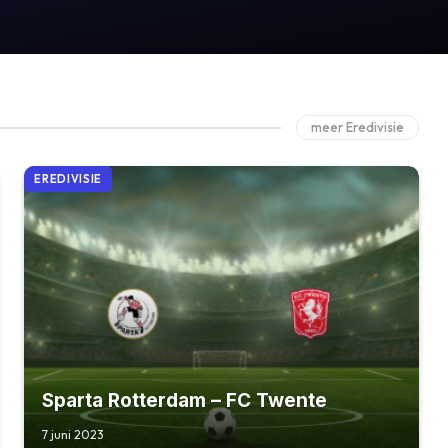
meer Eredivisie
EREDIVISIE
Sparta Rotterdam – FC Twente
7 juni 2023