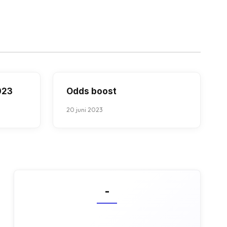
023
Odds boost
20 juni 2023
-